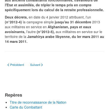
aux anciens combattants fonctionnaires, tra­vailleurs de
l'Etat et assimilés, de tripler le temps pris en compte
spécifiquement lors du calcul de la retraite professionnelle.
Deux décrets,
en date du 4 janvier 2012 attribuent, l'un
(n
°2012-4)
la campagne simple
jusqu'au 31 décembre
2013
aux militaires en service en
Afghanistan, pays et eaux
avoisinants,
l'autre
(n
°2012-5),
aux militaires en service sur le
territoire de la
Jamahirya arabe libyenne, du
ler mars 2011 au
14 mars 2011.
Article précédent : Rappel de l’historique du rapport constant.
Article suivant : Titre de reconnaissance de la nation
Précédent
Suivant
Repères
Titre de reconnaissance de la Nation
Carte du Combattant