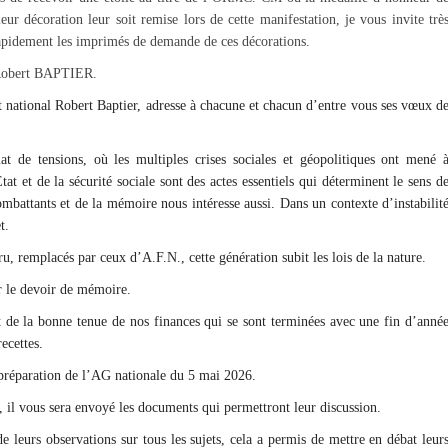
 décoration leur soit remise lors de cette manifestation, je vous invite trè
rapidement les imprimés de demande de ces décorations.
t Robert BAPTIER.
t national Robert Baptier, adresse à chacune et chacun d’entre vous ses vœux d
t de tensions, où les multiples crises sociales et géopolitiques ont mené 
at et de la sécurité sociale sont des actes essentiels qui déterminent le sens d
mbattants et de la mémoire nous intéresse aussi. Dans un contexte d’instabilit
t.
u, remplacés par ceux d’A.F.N., cette génération subit les lois de la nature.
r le devoir de mémoire.
rt de la bonne tenue de nos finances qui se sont terminées avec une fin d’anné
recettes.
 préparation de l’AG nationale du 5 mai 2026.
 il vous sera envoyé les documents qui permettront leur discussion.
de leurs observations sur tous les sujets, cela a permis de mettre en débat leur