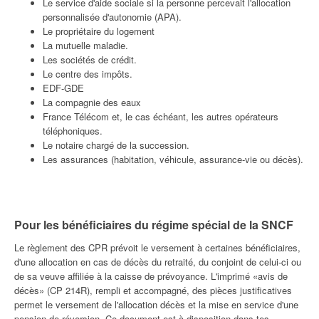
Le service d'aide sociale si la personne percevait l'allocation
personnalisée d'autonomie (APA).
Le propriétaire du logement
La mutuelle maladie.
Les sociétés de crédit.
Le centre des impôts.
EDF-GDE
La compagnie des eaux
France Télécom et, le cas échéant, les autres opéra­teurs
téléphoniques.
Le notaire chargé de la suc­cession.
Les assurances (habitation, véhicule, assurance-vie ou décès).
Pour les bénéficiaires du régime spécial de la SNCF
Le règlement des CPR prévoit le verse­ment à certaines bénéficiaires,
d'une allo­cation en cas de décès du retraité, du conjoint de celui-ci ou
de sa veuve affiliée à la caisse de prévoyance. L'imprimé «avis de
décès» (CP 214R), rempli et accompa­gné, des pièces justificatives
permet le ver­sement de l'allocation décès et la mise en service d'une
pension de réversion. Ce document est à disposition dans tes