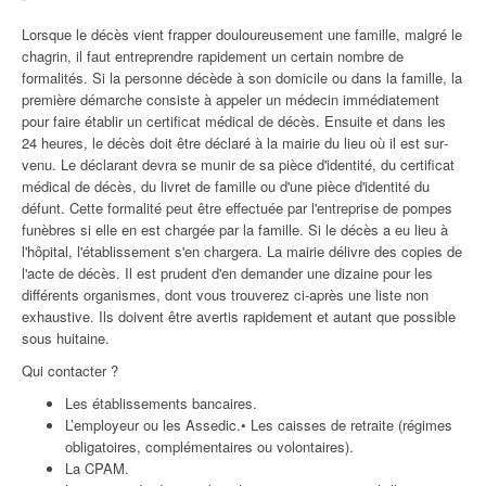
Lorsque le décès vient frapper douloureuse­ment une famille, mal­gré le
chagrin, il faut entre­prendre rapidement un certain nombre de
formalités. Si la per­sonne décède à son domicile ou dans la famille, la
premiè­re démarche consiste à appe­ler un médecin immédiate­ment
pour faire établir un certificat médical de décès. Ensuite et dans les
24 heures, le décès doit être déclaré à la mairie du lieu où il est sur­
venu. Le déclarant devra se munir de sa pièce d'identi­té, du certificat
médical de décès, du livret de famille ou d'une pièce d'identité du
défunt. Cette formalité peut être effectuée par l'entrepri­se de pompes
funèbres si elle en est chargée par la famil­le. Si le décès a eu lieu à
l'hô­pital, l'établissement s'en chargera. La mairie délivre des copies de
l'acte de décès. Il est prudent d'en demander une dizaine pour les
diffé­rents organismes, dont vous trouverez ci-après une liste non
exhaustive. Ils doivent être avertis rapidement et autant que possible
sous hui­taine.
Qui contacter ?
Les établissements bancaires.
L’employeur ou les Assedic.• Les caisses de retraite (régi­mes
obligatoires, complé­mentaires ou volontaires).
La CPAM.