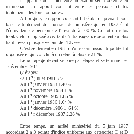
Il apparut que la meilleure indexation serait obtenue en
maintenant un rapport constant entre les pensions et les
traitements des fonctionnaires.
A l’origine, le rapport constant fut établi en prenant pour
base le traitement de l'huissier de ministère qui en 1937 était
l'équivalent de pension de l’invalide à 100 %. Ce fut un refus
total. Celui-ci opposé avec tant d’intransigeance se situait au plus
haut niveau puisque venant de l’Elysée.
C’est seulement en 1981 qu'une commission tripartite fut
organisée et qui conclut â un retard à plus de 21 %.
Le rattrapage devait se faire par étapes et se terminer ler
1décembre 1987
(7 étapes)
er
4au 1
juillet 1981 5 %
er
Au 1
janvier 1983 1,40%
er
Au 1
novembre 1984 1 %
er
Au 1
octobre 1985 1,86 %
er
Au 1
janvier 1986 1,64 %
er
Au 1
décembre 1986 1 ,64 %
er
Au 1
r décembre 1987 2,26 %
Entre temps, un arrêté ministériel du 5_juin 1987
accordant 2 à 3 points d'indice uniforme aux catégories C et D